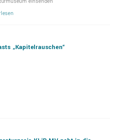
aturmuseum einsenden
rlesen
sts „Kapitelrauschen“