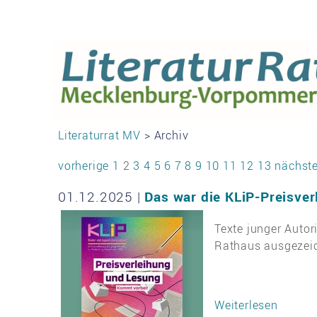
Literaturrat MV
> Archiv
vorherige
1
2
3
4
5
6
7
8
9
10
11
12
13
nächst
01.12.2025
|
Das war die KLiP-Preisverl
Texte junger Auto
Rathaus ausgezei
Weiterlesen