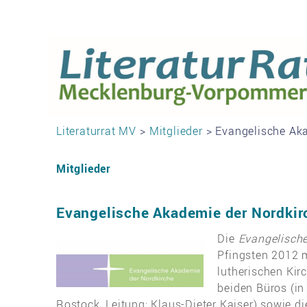
Literaturrat MV
>
Mitglieder
> Evangelische Ak
Mitglieder
Evangelische Akademie der Nordkir
Die
Evangelisch
Pfingsten 2012 m
lutherischen Kir
beiden Büros (in
Rostock, Leitung: Klaus-Dieter Kaiser) sowie 