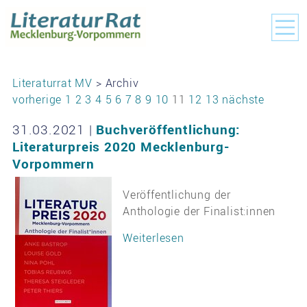
Literaturrat MV
> Archiv
vorherige
1
2
3
4
5
6
7
8
9
10
11
12
13
nächste
31.03.2021
|
Buchveröffentlichung:
Literaturpreis 2020 Mecklenburg-
Vorpommern
Veröffentlichung der
Anthologie der Finalist:innen
Weiterlesen