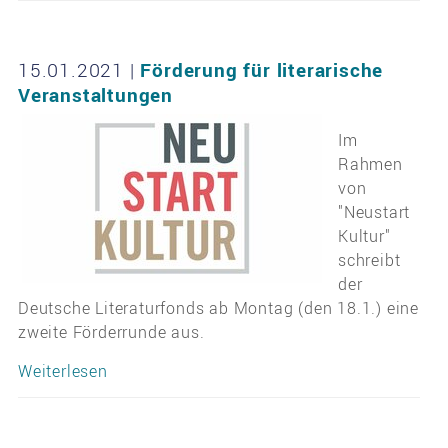
15.01.2021
|
Förderung für literarische
Veranstaltungen
Im
Rahmen
von
"Neustart
Kultur"
schreibt
der
Deutsche Literaturfonds ab Montag (den 18.1.) eine
zweite Förderrunde aus.
Weiterlesen