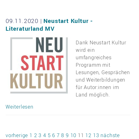
09.11.2020
|
Neustart Kultur -
Literaturland MV
Dank Neustart Kultur
wird ein
umfangreiches
Programm mit
Lesungen, Gesprächen
und Weiterbildungen
für Autor:innen im
Land möglich.
Weiterlesen
vorherige
1
2
3
4
5
6
7
8
9
10
11
12
13
nächste